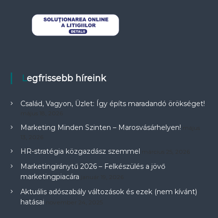
Legfrissebb híreink
Család, Vagyon, Üzlet: Így építs maradandó örökséget!
május 18, 2026
Marketing Minden Szinten – Marosvásárhelyen!
május
13, 2026
HR-stratégia közgazdász szemmel
március 25, 2026
Marketingiránytű 2026 – Felkészülés a jövő
marketingpiacára
január 19, 2026
Aktuális adószabály változások és ezek (nem kívánt)
hatásai
november 24, 2025