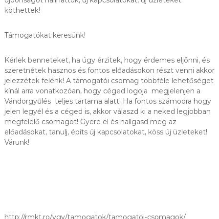
R
köthettek!
D
E
K
Támogatókat keresünk!
L
Ő
Kérlek benneteket, ha úgy érzitek, hogy érdemes eljönni, és
D
Ő
szeretnétek hasznos és fontos előadásokon részt venni akkor
K
jelezzétek felénk! A támogatói csomag többféle lehetőséget
S
kínál arra vonatkozóan, hogy céged logoja megjelenjen a
Z
Vándorgyűlés teljes tartama alatt! Ha fontos számodra hogy
Á
jelen legyél és a céged is, akkor válaszd ki a neked legjobban
M
megfelelő csomagot! Gyere el és hallgasd meg az
Á
R
előadásokat, tanulj, építs új kapcsolatokat, köss új üzleteket!
A
Várunk!
.
http://rmkt.ro/vgy/tamogatok/tamogatoi-csomagok/