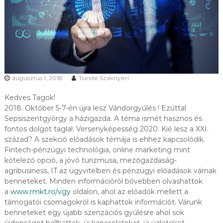
K
O
Z
Ó
K
É
S
A
augusztus 1, 2018
Tunde Szaknyeri
G
A
Z
Kedves Tagok!
D
2018. Október 5-7-én újra lesz Vándorgyűlés ! Ezúttal
A
Sepsiszentgyörgy a házigazda. A téma ismét hasznos és
S
fontos dolgot taglal. Versenyképesség 2020: Kié lesz a XXI.
Á
század? A szekció előadások témája is ehhez kapcsolódik.
G
Fintech-pénzügyi technológia, online marketing mint
T
A
kötelező opció, a jövő turizmusa, mezőgazdaság-
N
agribusiness, IT az ügyvitelben és pénzügyi előadások várnak
I
benneteket. Minden információról bővebben olvashattok
R
a
www.rmkt.ro/vgy
oldalon, ahol az előadók mellett a
Á
támogatói csomagokról is kaphattok információt. Várunk
N
benneteket egy újabb szenzációs gyűlésre ahol sok
T
É
újdonságot hallhattok, új kapcsolatokat, új üzleteket