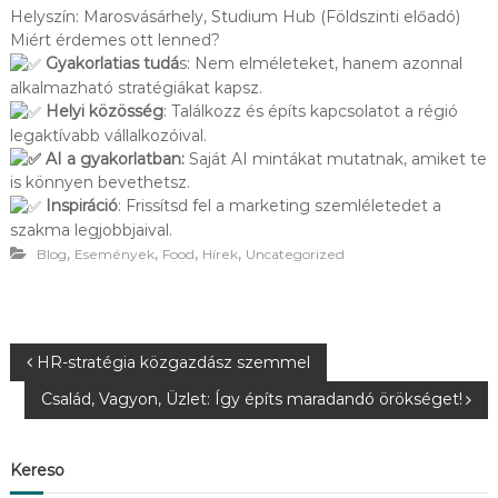
Helyszín: Marosvásárhely, Studium Hub (Földszinti előadó)
R
D
Miért érdemes ott lenned?
E
Gyakorlatias tudá
s: Nem elméleteket, hanem azonnal
K
alkalmazható stratégiákat kapsz.
L
Helyi közösség
: Találkozz és építs kapcsolatot a régió
Ő
legaktívabb vállalkozóival.
D
Ő
AI a gyakorlatban:
Saját AI mintákat mutatnak, amiket te
K
is könnyen bevethetsz.
S
Inspiráció
: Frissítsd fel a marketing szemléletedet a
Z
szakma legjobbjaival.
Á
,
,
,
,
Blog
Események
Food
Hírek
Uncategorized
M
Á
R
A
.
B
HR-stratégia közgazdász szemmel
Család, Vagyon, Üzlet: Így építs maradandó örökséget!
e
j
Kereso