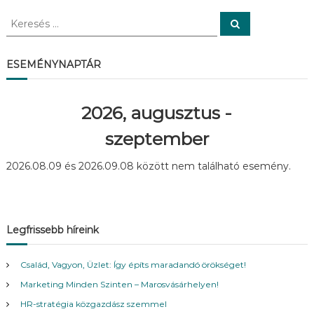
e
K
K
e
e
g
r
r
e
s
e
ESEMÉNYNAPTÁR
é
y
s
s
é
z
s
2026, augusztus -
:
é
szeptember
s
2026.08.09 és 2026.09.08 között nem található esemény.
n
a
Legfrissebb híreink
v
Család, Vagyon, Üzlet: Így építs maradandó örökséget!
Marketing Minden Szinten – Marosvásárhelyen!
i
HR-stratégia közgazdász szemmel