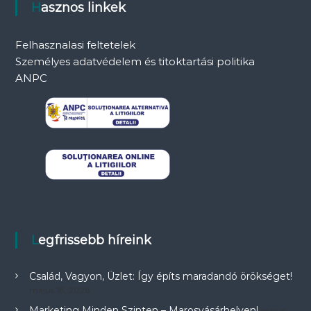
Hasznos linkek
Felhasznalasi feltetelek
Személyes adatvédelem és titoktartási politika
ANPC
Legfrissebb híreink
Család, Vagyon, Üzlet: Így építs maradandó örökséget!
május 18, 2026
Marketing Minden Szinten – Marosvásárhelyen!
május