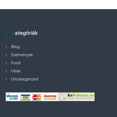
g
á
c
Kategóriák
i
Blog
ó
Események
Food
Hírek
Uncategorized