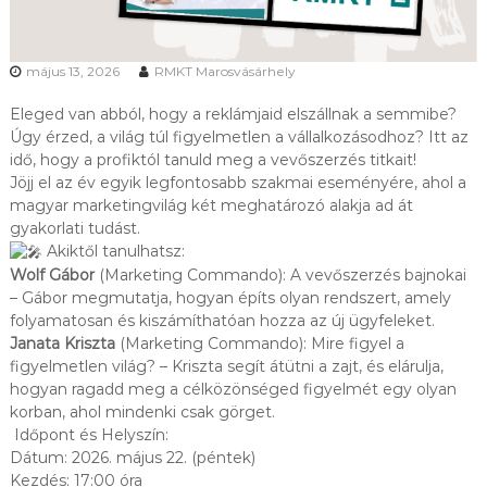
K
O
Z
május 13, 2026
RMKT Marosvásárhely
Ó
K
É
Eleged van abból, hogy a reklámjaid elszállnak a semmibe?
S
Úgy érzed, a világ túl figyelmetlen a vállalkozásodhoz? Itt az
A
idő, hogy a profiktól tanuld meg a vevőszerzés titkait!
G
Jöjj el az év egyik legfontosabb szakmai eseményére, ahol a
A
magyar marketingvilág két meghatározó alakja ad át
Z
gyakorlati tudást.
D
A
Akiktől tanulhatsz:
S
Wolf Gábor
(Marketing Commando): A vevőszerzés bajnokai
Á
– Gábor megmutatja, hogyan építs olyan rendszert, amely
G
folyamatosan és kiszámíthatóan hozza az új ügyfeleket.
T
Janata Kriszta
(Marketing Commando): Mire figyel a
A
figyelmetlen világ? – Kriszta segít átütni a zajt, és elárulja,
N
I
hogyan ragadd meg a célközönséged figyelmét egy olyan
R
korban, ahol mindenki csak görget.
Á
Időpont és Helyszín:
N
Dátum: 2026. május 22. (péntek)
T
Kezdés: 17:00 óra
É