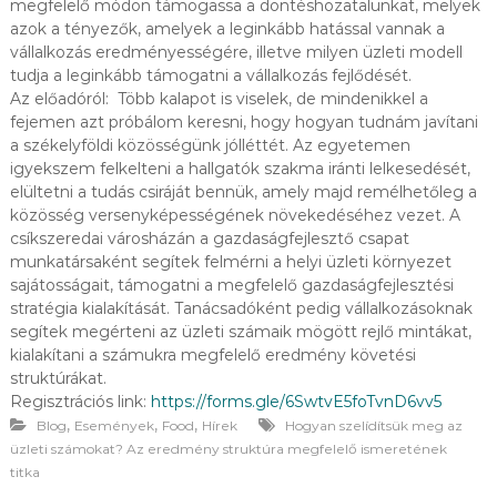
megfelelő módon támogassa a döntéshozatalunkat, melyek
R
azok a tényezők, amelyek a leginkább hatással vannak a
D
vállalkozás eredményességére, illetve milyen üzleti modell
E
tudja a leginkább támogatni a vállalkozás fejlődését.
K
L
Az előadóról: Több kalapot is viselek, de mindenikkel a
Ő
fejemen azt próbálom keresni, hogy hogyan tudnám javítani
D
a székelyföldi közösségünk jólléttét. Az egyetemen
Ő
igyekszem felkelteni a hallgatók szakma iránti lelkesedését,
K
elültetni a tudás csiráját bennük, amely majd remélhetőleg a
S
közösség versenyképességének növekedéséhez vezet. A
Z
Á
csíkszeredai városházán a gazdaságfejlesztő csapat
M
munkatársaként segítek felmérni a helyi üzleti környezet
Á
sajátosságait, támogatni a megfelelő gazdaságfejlesztési
R
stratégia kialakítását. Tanácsadóként pedig vállalkozásoknak
A
segítek megérteni az üzleti számaik mögött rejlő mintákat,
.
kialakítani a számukra megfelelő eredmény követési
struktúrákat.
Regisztrációs link:
https://forms.gle/6SwtvE5foTvnD6vv5
,
,
,
Blog
Események
Food
Hírek
Hogyan szelídítsük meg az
üzleti számokat? Az eredmény struktúra megfelelő ismeretének
titka