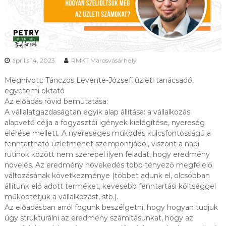
K
O
Z
Ó
K
É
április 14, 2023
RMKT Marosvásárhely
S
A
G
Meghívott: Tánczos Levente-József, üzleti tanácsadó,
A
egyetemi oktató
Z
Az előadás rövid bemutatása:
D
A vállalatgazdaságtan egyik alap állítása: a vállalkozás
A
alapvető célja a fogyasztói igények kielégítése, nyereség
S
elérése mellett. A nyereséges működés kulcsfontosságú a
Á
G
fenntartható üzletmenet szempontjából, viszont a napi
T
rutinok között nem szerepel ilyen feladat, hogy eredmény
A
növelés. Az eredmény növekedés több tényező megfelelő
N
változásának következménye (többet adunk el, olcsóbban
I
állítunk elő adott terméket, kevesebb fenntartási költséggel
R
működtetjük a vállalkozást, stb.).
Á
N
Az előadásban arról fogunk beszélgetni, hogy hogyan tudjuk
T
úgy strukturálni az eredmény számításunkat, hogy az
É