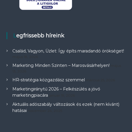
Legfrissebb híreink
Család, Vagyon, Üzlet: Így építs maradandó örökséget!
május 18, 2026
Marketing Minden Szinten – Marosvásárhelyen!
május
13, 2026
HR-stratégia közgazdász szemmel
március 25, 2026
Marketingiránytű 2026 – Felkészülés a jövő
marketingpiacára
január 19, 2026
Aktuális adószabály változások és ezek (nem kívánt)
hatásai
november 24, 2025