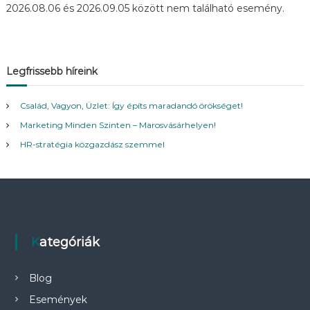
2026.08.06 és 2026.09.05 között nem található esemény.
n
a
Legfrissebb híreink
v
Család, Vagyon, Üzlet: Így építs maradandó örökséget!
i
Marketing Minden Szinten – Marosvásárhelyen!
g
HR-stratégia közgazdász szemmel
á
c
i
Kategóriák
ó
Blog
Események