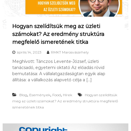
Hogyan szelídítsük meg az üzleti
számokat? Az eredmény struktúra
megfelelő ismeretének titka
április 14, 2023
RMKT Marosvásárhely
Meghívott: Tánczos Levente-József, üzleti
tanácsadó, egyetemi oktató Az előadás rövid
bemutatása: A vállalatgazdaságtan egyik alap
állítása: a vállalkozás alapvető célja a […]
,
,
,
Blog
Események
Food
Hírek
Hogyan szelídítsük
meg az üzleti számokat? Az eredmény struktúra megfelelő
ismeretének titka