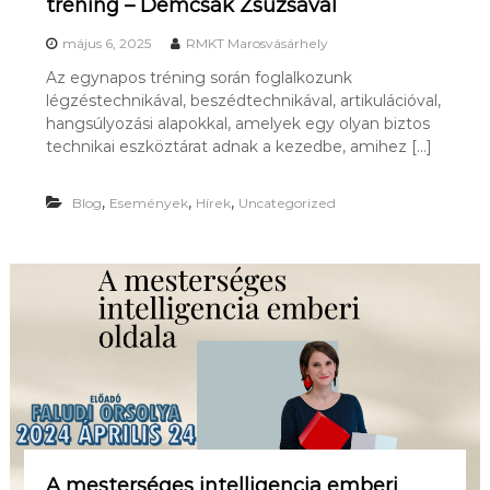
tréning – Demcsák Zsuzsával
K
O
május 6, 2025
RMKT Marosvásárhely
Z
Ó
Az egynapos tréning során foglalkozunk
K
légzéstechnikával, beszédtechnikával, artikulációval,
É
hangsúlyozási alapokkal, amelyek egy olyan biztos
S
technikai eszköztárat adnak a kezedbe, amihez […]
A
G
A
,
,
,
Blog
Események
Hírek
Uncategorized
Z
D
A
S
Á
G
T
A
N
I
R
Á
N
T
A mesterséges intelligencia emberi
É