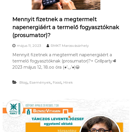
Mennyit fizetnek a megtermelt
napenergiáért a termelő fogyasztóknak
(prosumator)?
május 11, 2023
RMKT Marosvásárhely
Mennyit fizetnek a megtermelt napenergiáért a
termelő fogyasztóknak (prosumator)?+ Grillparty🥩
2023 május 12, 18.oo óra (●’◡’●)😀
,
,
,
Blog
Események
Food
Hírek