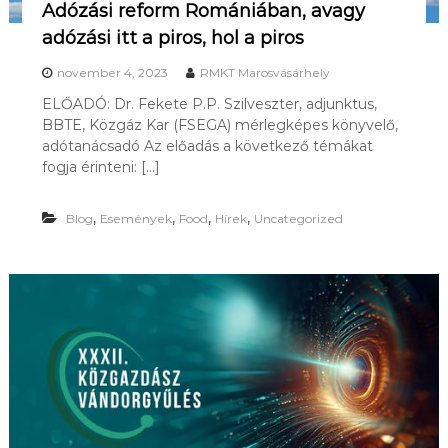
Adózási reform Romániában, avagy
adózási itt a piros, hol a piros
november 4, 2023
RMKT Marosvásárhely
ELŐADÓ: Dr. Fekete P.P. Szilveszter, adjunktus,
BBTE, Közgáz Kar (FSEGA) mérlegképes könyvelő,
adótanácsadó Az előadás a következő témákat
fogja érinteni: […]
,
,
,
,
Blog
Események
Food
Hírek
Uncategorized