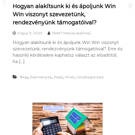
Hogyan alakítsunk ki és ápoljunk Win
Win viszonyt szevezetünk,
rendezvényünk támogatóival?
május 11, 2023
RMKT Marosvásárhely
Hogyan alakítsunk ki és ápoljunk Win Win viszonyt
szevezetünk, rendezvényünk támogatóival? Erre és
hasonló kérdésekre kaphatsz választ az előadótól,
ha […]
,
,
,
,
Blog
Események
Food
Hírek
Uncategorized