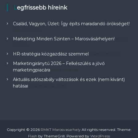
Legfrissebb híreink
Család, Vagyon, Üzlet: Így építs maradandó örökséget!
május 18, 2026
Marketing Minden Szinten – Marosvásárhelyen!
május
13, 2026
HR-stratégia közgazdász szemmel
március 25, 2026
Marketingiránytű 2026 – Felkészülés a jövő
marketingpiacára
január 19, 2026
Aktuális adószabály változások és ezek (nem kívánt)
hatásai
november 24, 2025
Copyright © 2026
RMKT Marosvasarhely
All rights reserved. Theme:
Flash
by ThemeGrill. Powered by
WordPress