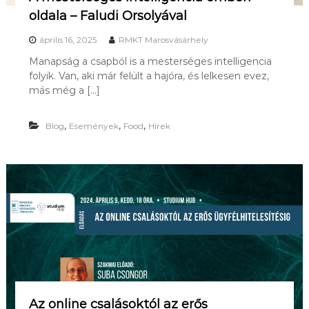
R
oldala – Faludi Orsolyával
D
E
április 16, 2025
RMKT Marosvásárhely
K
L
Manapság a csapból is a mesterséges intelligencia
Ő
folyik. Van, aki már felült a hajóra, és lelkesen evez,
D
más még a […]
Ő
K
S
,
,
,
Blog
Események
Food
Hírek
Z
Á
M
Á
R
A
.
Az online csalásoktól az erős