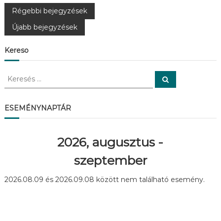
B
Régebbi bejegyzések
Újabb bejegyzések
e
Kereso
j
K
e
K
e
e
r
r
g
e
s
e
ESEMÉNYNAPTÁR
é
s
s
y
é
s
2026, augusztus -
z
:
szeptember
é
2026.08.09 és 2026.09.08 között nem található esemény.
s
n