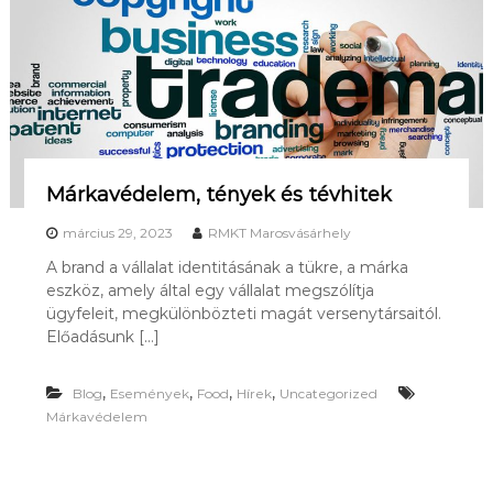
Márkavédelem, tények és tévhitek
március 29, 2023
RMKT Marosvásárhely
A brand a vállalat identitásának a tükre, a márka
eszköz, amely által egy vállalat megszólítja
ügyfeleit, megkülönbözteti magát versenytársaitól.
Előadásunk […]
,
,
,
,
Blog
Események
Food
Hírek
Uncategorized
Márkavédelem