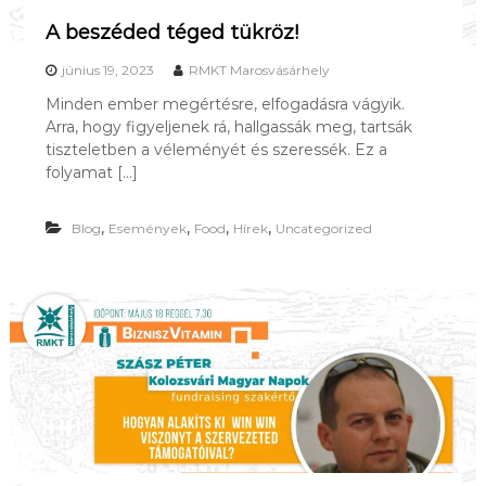
A beszéded téged tükröz!
június 19, 2023
RMKT Marosvásárhely
Minden ember megértésre, elfogadásra vágyik.
Arra, hogy figyeljenek rá, hallgassák meg, tartsák
tiszteletben a véleményét és szeressék. Ez a
folyamat […]
,
,
,
,
Blog
Események
Food
Hírek
Uncategorized