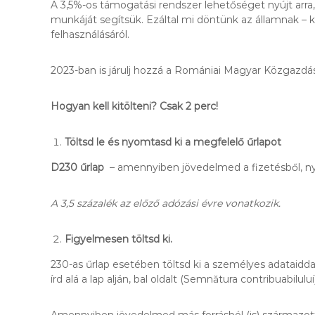
A 3,5%-os támogatási rendszer lehetőséget nyújt arra
A
munkáját segítsük. Ezáltal mi döntünk az államnak – 
N
felhasználásáról.
I
R
Á
2023-ban is járulj hozzá a Romániai Magyar Közgazd
N
T
Hogyan kell kitölteni? Csak 2 perc!
É
R
Töltsd le és nyomtasd ki a megfelelő űrlapot
D
E
D230 űrlap
– amennyiben jövedelmed a fizetésből, n
K
L
Ő
A 3,5 százalék az előző adózási évre vonatkozik.
D
Ő
Figyelmesen töltsd ki.
K
S
230-as űrlap esetében töltsd ki a személyes adataiddal a
Z
írd alá a lap alján, bal oldalt (Semnătura contribuabilului
Á
M