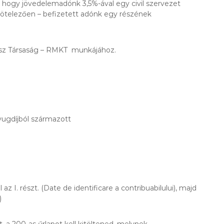
, hogy jövedelemadónk 3,5%-ával egy civil szervezet
kötelezően – befizetett adónk egy részének
ász Társaság – RMKT munkájához.
yugdíjból származott
z I. részt. (Date de identificare a contribuabilului), majd
)