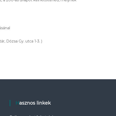
 a 200-as űrlapot kell kitöltened, melynek
ásánal
r, Dózsa Gy. utca 1-3. )
Hasznos linkek