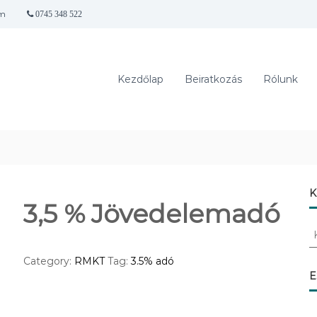
om
0745 348 522
Kezdőlap
Beiratkozás
Rólunk
K
3,5 % Jövedelemadó
K
e
r
Category:
RMKT
Tag:
3.5% adó
e
E
s
é