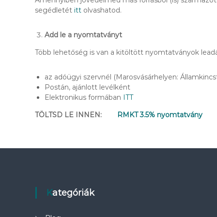
Amennyiben jövedelmed más forrásból (is) származott,
Á
segédletét
itt
olvashatod.
R
A
.
Add le a nyomtatványt
Több lehetőség is van a kitöltött nyomtatványok lead
az adóügyi szervnél (Marosvásárhelyen: Államkincstá
Postán, ajánlott levélként
Elektronikus formában
ITT
T
ÖLTSD LE INNEN:
RMKT 3.5% nyomtatvány
Kategóriák