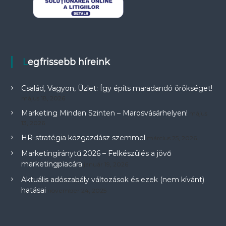
Legfrissebb híreink
Család, Vagyon, Üzlet: Így építs maradandó örökséget!
május 18, 2026
Marketing Minden Szinten – Marosvásárhelyen!
május
13, 2026
HR-stratégia közgazdász szemmel
március 25, 2026
Marketingiránytű 2026 – Felkészülés a jövő
marketingpiacára
január 19, 2026
Aktuális adószabály változások és ezek (nem kívánt)
hatásai
november 24, 2025