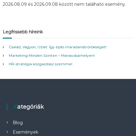
2026.08.09 és 2026.09.08 között nem található esemény.
R
D
E
K
L
Legfrissebb híreink
Ő
D
Ő
Család, Vagyon, Üzlet: Így építs maradandó örökséget!
K
S
Marketing Minden Szinten – Marosvásárhelyen!
Z
HR-stratégia közgazdász szemmel
Á
M
Á
R
A
.
Kategóriák
Blog
Események